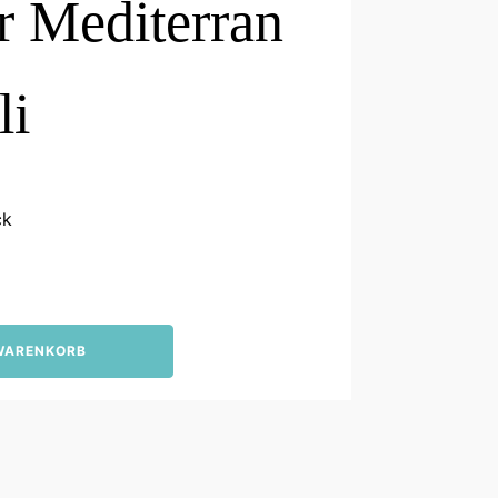
er Mediterran
li
ck
 WARENKORB