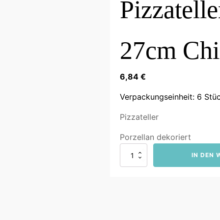
Pizzatell
27cm Chi
6,84
€
Verpackungseinheit: 6 Stü
Pizzateller
Porzellan dekoriert
Pizzateller
IN DEN
Mediterran
27cm
Chili
Menge