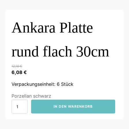
Ankara Platte
rund flach 30cm
12,16
€
Ursprünglicher
Aktueller
6,08
€
Preis
Preis
Verpackungseinheit: 6 Stück
war:
ist:
12,16 €
6,08 €.
Porzellan schwarz
Ankara
IN DEN WARENKORB
Platte
rund
flach
30cm