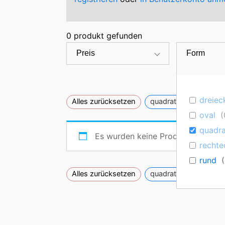
0
produkt gefunden
Preis
Form
dreiec
×
Alles zurücksetzen
quadratisch
oval
(
quadra
Es wurden keine Produkte gefunde
rechte
rund
(
×
Alles zurücksetzen
quadratisch