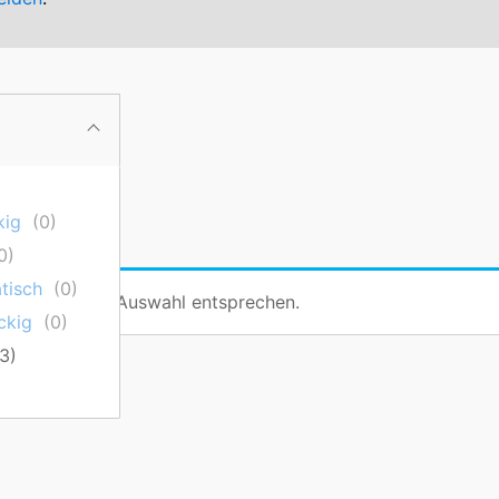
kig
(
0
)
0
)
tisch
(
0
)
n, die deiner Auswahl entsprechen.
ckig
(
0
)
3
)