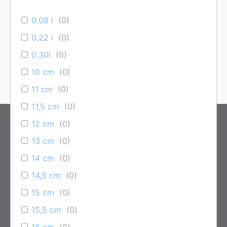
0,08 l
(
0
)
Es wurden keine Produkte gefunden, die
deiner Auswahl entsprechen.
0,22 l
(
0
)
0,30l
(
0
)
10 cm
(
0
)
11 cm
(
0
)
11,5 cm
(
0
)
12 cm
(
0
)
KONTAKT
13 cm
(
0
)
Kleinteich Porzellan GmbH
14 cm
(
0
)
Kantstr. 3
95126 Schwarzenbach / Saale
14,5 cm
(
0
)
15 cm
(
0
)
Telefon: +49 (0) 9284 – 800435
15,5 cm
(
0
)
Telefax: +49 (0) 09284 – 4116
E-Mail:
info@kleinteich-porzellan.de
16 cm
(
0
)