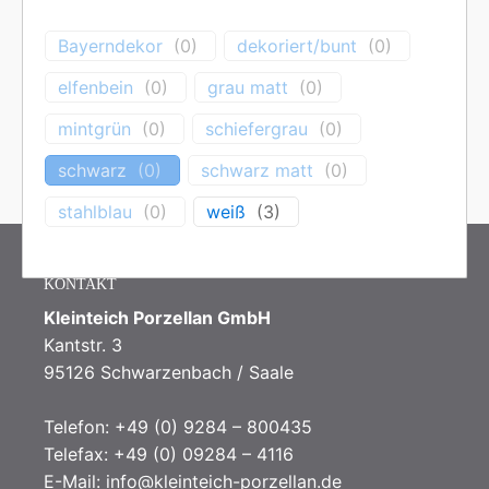
Bayerndekor
(
0
)
dekoriert/bunt
(
0
)
Es wurden keine Produkte gefunden, die
deiner Auswahl entsprechen.
elfenbein
(
0
)
grau matt
(
0
)
mintgrün
(
0
)
schiefergrau
(
0
)
schwarz
(
0
)
schwarz matt
(
0
)
stahlblau
(
0
)
weiß
(
3
)
KONTAKT
Kleinteich Porzellan GmbH
Kantstr. 3
95126 Schwarzenbach / Saale
Telefon: +49 (0) 9284 – 800435
Telefax: +49 (0) 09284 – 4116
E-Mail:
info@kleinteich-porzellan.de