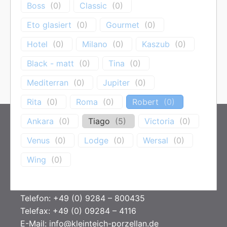
Boss
(
0
)
Classic
(
0
)
Es wurden keine Produkte gefunden, die
Eto glasiert
(
0
)
Gourmet
(
0
)
deiner Auswahl entsprechen.
Hotel
(
0
)
Milano
(
0
)
Kaszub
(
0
)
Black - matt
(
0
)
Tina
(
0
)
Mediterran
(
0
)
Jupiter
(
0
)
Rita
(
0
)
Roma
(
0
)
Robert
(
0
)
Ankara
(
0
)
Tiago
(
5
)
Victoria
(
0
)
KONTAKT
Venus
(
0
)
Lodge
(
0
)
Wersal
(
0
)
Kleinteich Porzellan GmbH
Wing
(
0
)
Kantstr. 3
95126 Schwarzenbach / Saale
Telefon: +49 (0) 9284 – 800435
Telefax: +49 (0) 09284 – 4116
E-Mail:
info@kleinteich-porzellan.de