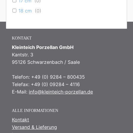
17 cm
(
0
)
18 cm
(
0
)
18,5 cm
(
0
)
19 cm
(
0
)
KONTAKT
19,5 cm
(
0
)
Kleinteich Porzellan GmbH
20 cm
(
0
)
Kantstr. 3
20,5 cm
(
0
)
95126 Schwarzenbach / Saale
20,5cm
(
1
)
Telefon: +49 (0) 9284 – 800435
21 cm
(
0
)
Telefax: +49 (0) 09284 – 4116
21,5 cm
(
0
)
E-Mail:
info@kleinteich-porzellan.de
22 cm
(
1
)
ALLE INFORMATIONEN
22,5 cm
(
0
)
Kontakt
23 cm
(
0
)
Versand & Lieferung
23,5 cm
(
0
)