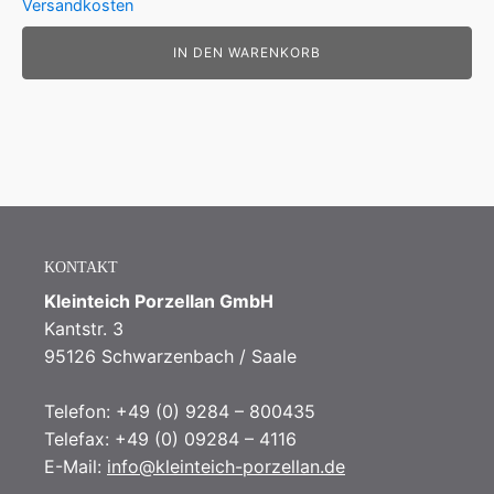
23,5 cm
(
0
)
Versandkosten
24 cm
(
0
)
IN DEN WARENKORB
25 cm
(
0
)
25,5 cm
(
0
)
26 cm
(
0
)
27 cm
(
1
)
28 cm
(
0
)
29 cm
(
0
)
KONTAKT
Kleinteich Porzellan GmbH
29,5 cm
(
0
)
Kantstr. 3
30 cm
(
0
)
95126 Schwarzenbach / Saale
30,5 cm
(
0
)
Telefon: +49 (0) 9284 – 800435
31 cm
(
0
)
Telefax: +49 (0) 09284 – 4116
32 cm
(
0
)
E-Mail:
info@kleinteich-porzellan.de
33 cm
(
0
)