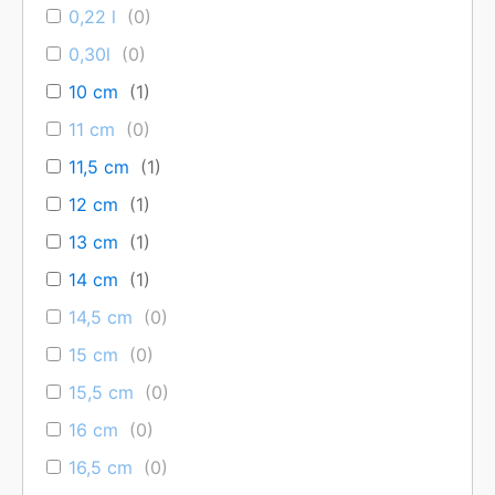
Die Kollektion
Classic
vereint traditionelle Formen mit
0,22 l
(
0
)
modernem Design. Das quadratische Design mit
0,30l
(
0
)
klaren, markanten Kanten verleiht jedem gedeckten
Tisch eine harmonische Verbindung aus klassischer
10 cm
(
1
)
Eleganz und zeitgemäßem Stil.
11 cm
(
0
)
Alle 2 Ergebnisse werden angezeigt
11,5 cm
(
1
)
12 cm
(
1
)
13 cm
(
1
)
14 cm
(
1
)
14,5 cm
(
0
)
Classic Teller flach 21,5cm
15 cm
(
0
)
6,39
€
15,5 cm
(
0
)
16 cm
(
0
)
Verpackungseinheit: 6 Stück
16,5 cm
(
0
)
inkl. 19 % MwSt.