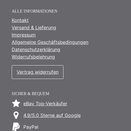
33x18 cm
(
1
)
ALLE INFORMATIONEN
35
(
0
)
Kontakt
Versand & Lieferung
35 cm
(
0
)
Impressum
36 cm
(
0
)
Allgemeine Geschäftsbedingungen
37 cm
(
0
)
Datenschutzerklärung
Widerrufsbelehrung
38 cm
(
0
)
42,5 cm
(
0
)
Vertrag widerrufen
SICHER & BEQUEM
eBay Top-Verkäufer
4.9/5.0 Sterne auf Google
PayPal