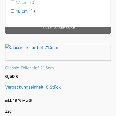
17 cm
(
0
)
zzgl.
18 cm
(
1
)
Versandkosten
18,5 cm
(
1
)
IN DEN WARENKORB
19 cm
(
0
)
19,5 cm
(
0
)
20 cm
(
0
)
20,5 cm
(
0
)
20,5cm
(
0
)
Classic Teller tief 21,5cm
21 cm
(
0
)
6,50
€
21,5 cm
(
2
)
Verpackungseinheit: 6 Stück
22 cm
(
1
)
22,5 cm
(
0
)
inkl. 19 % MwSt.
23 cm
(
0
)
zzgl.