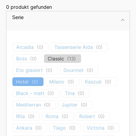
0
produkt gefunden
Serie
Preis
Arcadia
(
0
)
Tassenserie Aida
(
0
)
Boss
(
0
)
Classic
(
13
)
Classic – zeitlose Eleganz für jeden Tisch.
Eto glasiert
(
0
)
Gourmet
(
0
)
Die Kollektion
Classic
vereint traditionelle Formen mit
Hotel
(
0
)
Milano
(
0
)
Kaszub
(
0
)
modernem Design. Das quadratische Design mit
klaren, markanten Kanten verleiht jedem gedeckten
Black - matt
(
0
)
Tina
(
0
)
Tisch eine harmonische Verbindung aus klassischer
Mediterran
(
0
)
Jupiter
(
0
)
Eleganz und zeitgemäßem Stil.
Rita
(
0
)
Roma
(
0
)
Robert
(
0
)
Es wurden keine Produkte gefunden, die
Ankara
(
0
)
Tiago
(
0
)
Victoria
(
0
)
deiner Auswahl entsprechen.