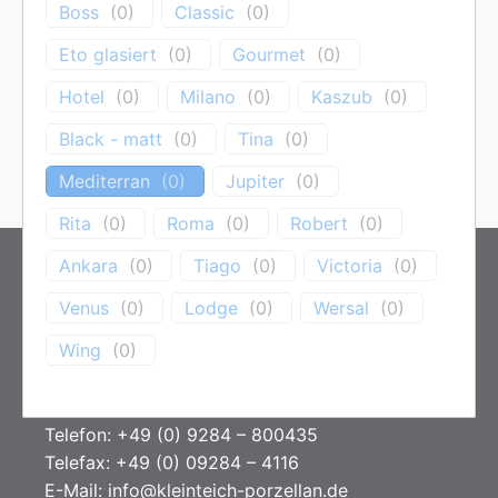
Boss
(
0
)
Classic
(
0
)
Es wurden keine Produkte gefunden, die
Eto glasiert
(
0
)
Gourmet
(
0
)
deiner Auswahl entsprechen.
Hotel
(
0
)
Milano
(
0
)
Kaszub
(
0
)
Black - matt
(
0
)
Tina
(
0
)
Mediterran
(
0
)
Jupiter
(
0
)
Rita
(
0
)
Roma
(
0
)
Robert
(
0
)
Ankara
(
0
)
Tiago
(
0
)
Victoria
(
0
)
KONTAKT
Venus
(
0
)
Lodge
(
0
)
Wersal
(
0
)
Kleinteich Porzellan GmbH
Wing
(
0
)
Kantstr. 3
95126 Schwarzenbach / Saale
Telefon: +49 (0) 9284 – 800435
Telefax: +49 (0) 09284 – 4116
E-Mail:
info@kleinteich-porzellan.de